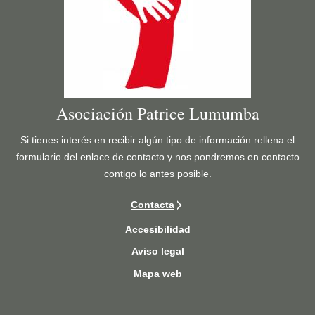
E
N
S
T
D
E
E
S
L
M
A
A
N
S
Asociación Patrice Lumumba
U
A
E
Si tienes interés en recibir algún tipo de información rellena el
C
V
formulario del enlace de contacto y nos pondremos en contacto
R
A
contigo lo antes posible.
E
A
S
Contacta
D
E
M
N
Accesibilidad
I
S
Aviso legal
N
I
Mapa web
I
R
S
I
T
A