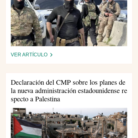
VER ARTÍCULO
-
D
E
C
Declaración del CMP sobre los planes de
L
la nueva administración estadounidense re
A
specto a Palestina
R
A
C
I
Ó
N