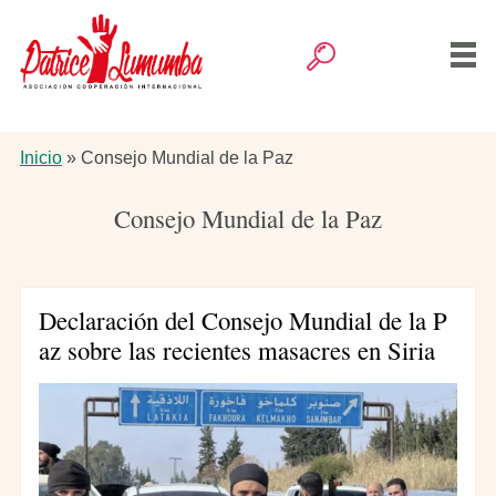
Pasar
al
contenido
Buscar
principal
Navegación
Inicio
principal
Ruta
Inicio
Consejo Mundial de la Paz
de
Artículos
navegación
Consejo Mundial de la Paz
Actividades
Declaración del Consejo Mundial de la P
La Asociación
az sobre las recientes masacres en Siria