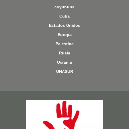
D
coyuntura
E
Cuba
T
Estados Unidos
R
U
Europa
M
Palestina
P
Rusia
C
O
Ucrania
N
UNASUR
Z
E
L
E
N
Imagen
S
K
I