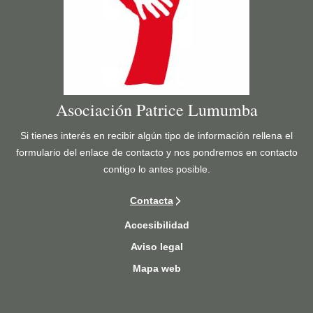
A
L
A
C
U
M
B
Asociación Patrice Lumumba
R
E
Si tienes interés en recibir algún tipo de información rellena el
D
formulario del enlace de contacto y nos pondremos en contacto
E
contigo lo antes posible.
L
Contacta
O
N
Accesibilidad
D
Aviso legal
R
Mapa web
E
S