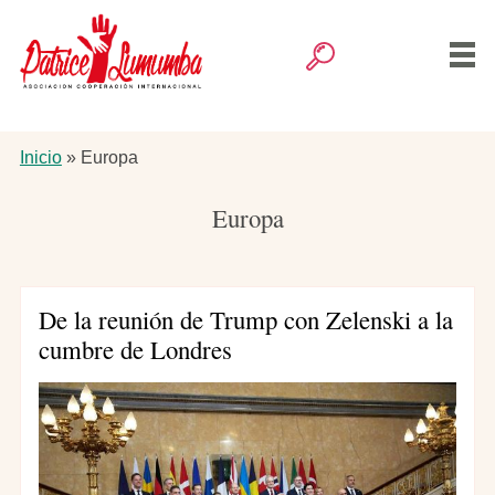
Pasar
al
contenido
Buscar
principal
Navegación
Inicio
principal
Ruta
Inicio
Europa
de
Artículos
navegación
Europa
Actividades
De la reunión de Trump con Zelenski a la
La Asociación
cumbre de Londres