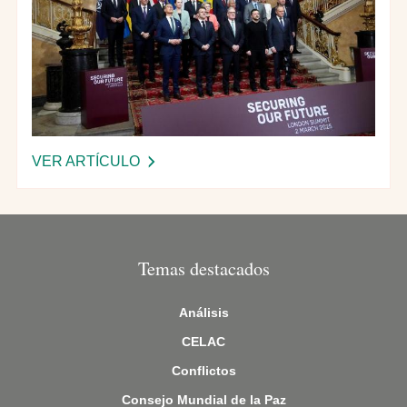
VER ARTÍCULO
-
D
E
L
A
Temas destacados
R
E
Análisis
U
N
CELAC
I
Conflictos
Ó
Consejo Mundial de la Paz
N