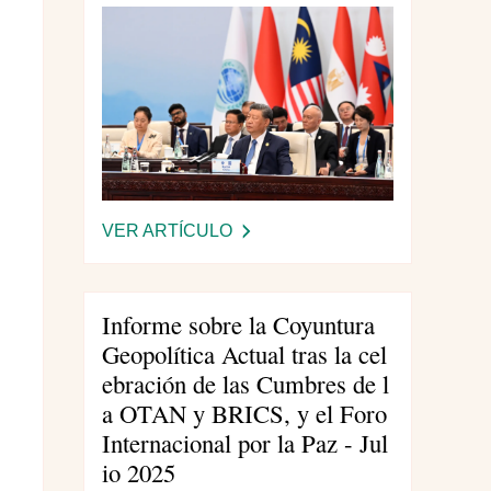
VER ARTÍCULO
-
I
N
F
Informe sobre la Coyuntura
O
Geopolítica Actual tras la cel
R
ebración de las Cumbres de l
M
a OTAN y BRICS, y el Foro
E
Internacional por la Paz - Jul
S
io 2025
O