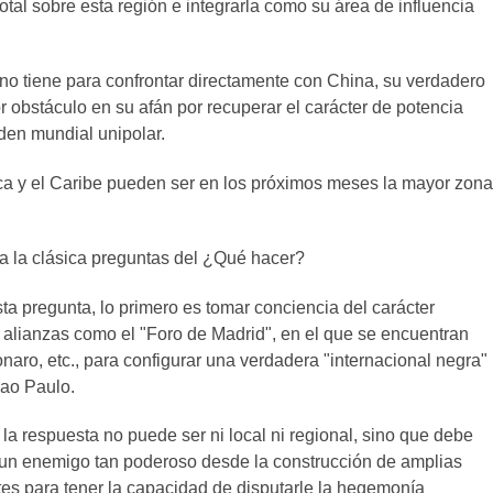
otal sobre esta región e integrarla como su área de influencia
y no tiene para confrontar directamente con China, su verdadero
r obstáculo en su afán por recuperar el carácter de potencia
den mundial unipolar.
ica y el Caribe pueden ser en los próximos meses la mayor zona
r a la clásica preguntas del ¿Qué hacer?
ta pregunta, lo primero es tomar conciencia del carácter
n alianzas como el "Foro de Madrid", en el que se encuentran
naro, etc., para configurar una verdadera "internacional negra"
Sao Paulo.
 la respuesta no puede ser ni local ni regional, sino que debe
a un enemigo tan poderoso desde la construcción de amplias
tes para tener la capacidad de disputarle la hegemonía